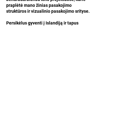
praplėtė mano žinias pasakojimo
struktūros ir vizualinio pasakojimo srityse.
Persikėlus gyventi į Islandiją ir tapus
mama, mano santykis su gimtąja – lietuvių
kalba tapo dar gilesnis. Būtent gyvendama
svetur pajutau, kad kalba yra egzistencinė
žmogaus atrama: tai joje gyvena atmintis,
per ją formuojasi gyvenimo tęstinumo ir
savasties jausmas. Noras išsaugoti ir
perduoti kuo turtingesnį savąjį lietuvišką
pasaulėvaizdį vaikui tapo svarbia paskata
puoselėti lietuvių kalbą gyvenant svetimos
kalbos ir kultūros apsupty. Tačiau ne
mažiau svarbu ir man pačiai palaikyti gyvą
savo kūrybinę ir kalbinę terpę. Toliau rašau
lietuviškai, kartu įsileisdama ir kitas
kalbas, leisdama joms formuoti mano
patirtį, tyrinėdama jas kūrybiškai,
mąstydama apie daugiakalbę tapatybę ir
kultūrų sambūvį.
​
Savo tekstais kartais
dalinuosi
viešojoje erdvėje
.