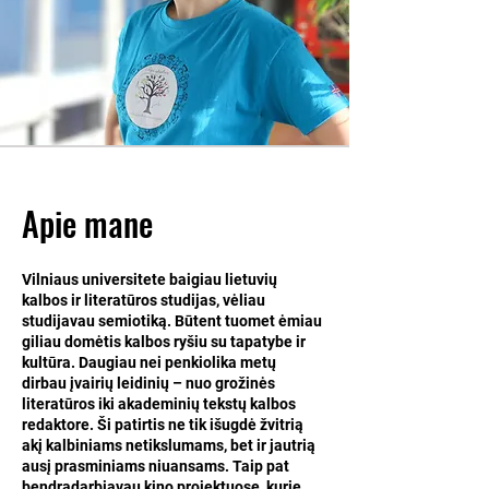
Apie mane
Vilniaus universitete baigiau lietuvių
kalbos ir literatūros studijas, vėliau
studijavau semiotiką. Būtent tuomet ėmiau
giliau domėtis kalbos ryšiu su tapatybe ir
kultūra. Daugiau nei penkiolika metų
dirbau įvairių leidinių – nuo grožinės
literatūros iki akademinių tekstų kalbos
redaktore. Ši patirtis ne tik išugdė žvitrią
akį kalbiniams netikslumams, bet ir jautrią
ausį prasminiams niuansams. Taip pat
bendradarbiavau kino projektuose, kurie