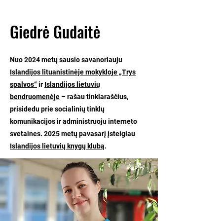
Giedrė Gudaitė
Nuo 2024 metų sausio savanoriauju
Islandijos lituanistinėje mokykloje „Trys
spalvos“
ir
Islandijos lietuvių
bendruomenėje
– rašau tinklaraščius,
prisidedu prie socialinių tinklų
komunikacijos ir administruoju interneto
svetaines. 2025 metų pavasarį įsteigiau
Islandijos lietuvių knygų klubą
.