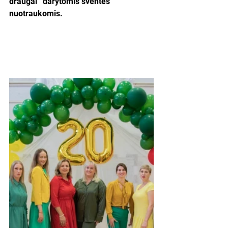
draugai“ darytomis šventės 
nuotraukomis.