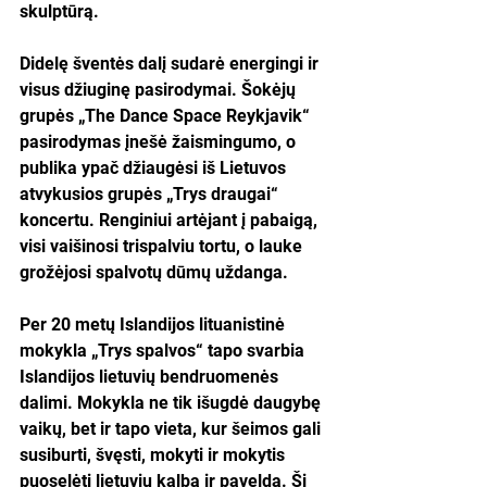
skulptūrą.
Didelę šventės dalį sudarė energingi ir 
visus džiuginę pasirodymai. Šokėjų 
grupės „The Dance Space Reykjavik“ 
pasirodymas įnešė žaismingumo, o 
publika ypač džiaugėsi iš Lietuvos 
atvykusios grupės „Trys draugai“ 
koncertu. Renginiui artėjant į pabaigą, 
visi vaišinosi trispalviu tortu, o lauke 
grožėjosi spalvotų dūmų uždanga.
Per 20 metų Islandijos lituanistinė 
mokykla „Trys spalvos“ tapo svarbia 
Islandijos lietuvių bendruomenės 
dalimi. Mokykla ne tik išugdė daugybę 
vaikų, bet ir tapo vieta, kur šeimos gali 
susiburti, švęsti, mokyti ir mokytis 
puoselėti lietuvių kalbą ir paveldą. Ši 