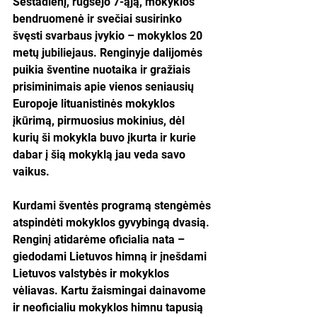
Šeštadienį, rugsėjo 7-ąją, mokyklos 
bendruomenė ir svečiai susirinko 
švęsti svarbaus įvykio – mokyklos 20 
metų jubiliejaus. Renginyje dalijomės 
puikia šventine nuotaika ir gražiais 
prisiminimais apie vienos seniausių 
Europoje lituanistinės mokyklos 
įkūrimą, pirmuosius mokinius, dėl 
kurių ši mokykla buvo įkurta ir kurie 
dabar į šią mokyklą jau veda savo 
vaikus.
Kurdami šventės programą stengėmės 
atspindėti mokyklos gyvybingą dvasią. 
Renginį atidarėme oficialia nata – 
giedodami Lietuvos himną ir įnešdami 
Lietuvos valstybės ir mokyklos 
vėliavas. Kartu žaismingai dainavome 
ir neoficialiu mokyklos himnu tapusią 