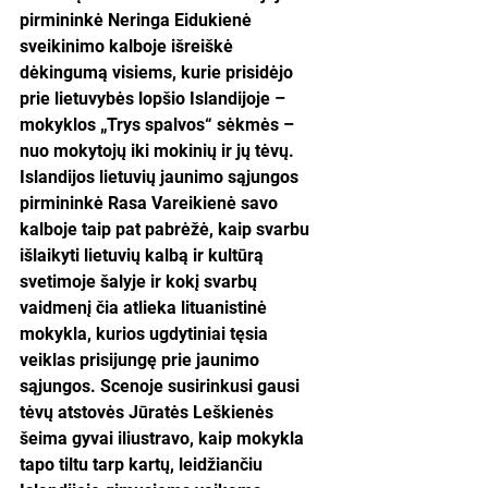
pirmininkė Neringa Eidukienė 
sveikinimo kalboje išreiškė 
dėkingumą visiems, kurie prisidėjo 
prie lietuvybės lopšio Islandijoje – 
mokyklos „Trys spalvos“ sėkmės – 
nuo mokytojų iki mokinių ir jų tėvų. 
Islandijos lietuvių jaunimo sąjungos 
pirmininkė Rasa Vareikienė savo 
kalboje taip pat pabrėžė, kaip svarbu 
išlaikyti lietuvių kalbą ir kultūrą 
svetimoje šalyje ir kokį svarbų 
vaidmenį čia atlieka lituanistinė 
mokykla, kurios ugdytiniai tęsia 
veiklas prisijungę prie jaunimo 
sąjungos. Scenoje susirinkusi gausi 
tėvų atstovės Jūratės Leškienės 
šeima gyvai iliustravo, kaip mokykla 
tapo tiltu tarp kartų, leidžiančiu 