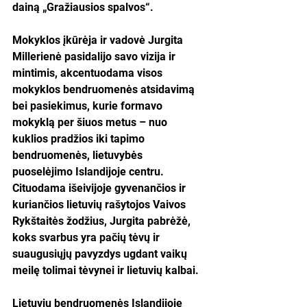
dainą „Gražiausios spalvos“.
Mokyklos įkūrėja ir vadovė Jurgita 
Millerienė pasidalijo savo vizija ir 
mintimis, akcentuodama visos 
mokyklos bendruomenės atsidavimą 
bei pasiekimus, kurie formavo 
mokyklą per šiuos metus – nuo 
kuklios pradžios iki tapimo 
bendruomenės, lietuvybės 
puoselėjimo Islandijoje centru. 
Cituodama išeivijoje gyvenančios ir 
kuriančios lietuvių rašytojos Vaivos 
Rykštaitės žodžius, Jurgita pabrėžė, 
koks svarbus yra pačių tėvų ir 
suaugusiųjų pavyzdys ugdant vaikų 
meilę tolimai tėvynei ir lietuvių kalbai.
Lietuvių bendruomenės Islandijoje 