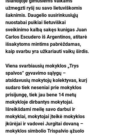
Islandijoje gimusiems vaikams 
užmegzti ryšį su savo lietuviškomis 
šaknimis. Daugelio susirinkusiųjų 
nuostabai puikiai lietuviškai 
sveikinimo kalbą sakęs kunigas Juan 
Carlos Escudero iš Argentinos, atitarė 
išsakytoms mintims pabrėždamas, 
kaip svarbu yra užkariauti vaikų širdis.
Viena svarbiausių mokyklos „Trys 
spalvos“ gyvavimo sąlygų – 
atsidavusių mokytojų kolektyvas, kurį 
sudaro tiek neseniai prie mokyklos 
prisijungę, tiek jau bene 14 metų 
mokykloje dirbantys mokytojai. 
Išreikšdami meilę savo darbui ir 
mokyklai, mokytojai įteikė mokyklos 
įkūrėjai ir vadovei Jurgitai dovaną – 
mokyklos simbolio Trispalvio ąžuolo 