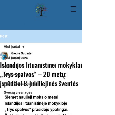
Islandijos lituanistinė mokykla „Trys spalvos“
Post
Visi įrašai
Giedrė Gudaitė
Visi įrašai
Sep 9, 2024
Islandijos lituanistinei mokyklai
Aktualijos
„Trys spalvos“ – 20 metų:
Renginiai
įspūdžiai iš jubiliejinės šventės
Ypatingos pamokos
Svečių viešnagės
Šiemet naujieji mokslo metai 
Islandijos lituanistinėje mokykloje 
„Trys spalvos“ prasidėjo ypatingai. 