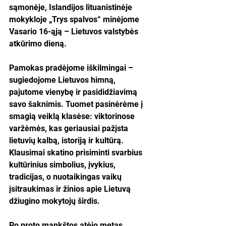
sąmonėje, Islandijos lituanistinėje 
mokykloje „Trys spalvos“ minėjome 
Vasario 16-ąją – Lietuvos valstybės 
atkūrimo dieną.
Pamokas pradėjome iškilmingai – 
sugiedojome Lietuvos himną, 
pajutome vienybę ir pasididžiavimą 
savo šaknimis. Tuomet pasinėrėme į 
smagią veiklą klasėse: viktorinose 
varžėmės, kas geriausiai pažįsta 
lietuvių kalbą, istoriją ir kultūrą. 
Klausimai skatino prisiminti svarbius 
kultūrinius simbolius, įvykius, 
tradicijas, o nuotaikingas vaikų 
įsitraukimas ir žinios apie Lietuvą 
džiugino mokytojų širdis.
Po proto mankštos atėjo metas 