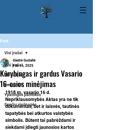
Islandijos lituanistinė mokykla „Trys spalvos“
Post
Visi įrašai
Giedrė Gudaitė
Visi įrašai
Feb 16, 2025
Kūrybingas ir gardus Vasario
Aktualijos
16-osios minėjimas
Renginiai
1918 m. vasario 16 d. 
Ypatingos pamokos
Nepriklausomybės Aktas yra ne tik 
Svečių viešnagės
dokumentas, bet ir laisvės, tautinės 
tapatybės bei atkurtos valstybės 
simbolis. Būtent tai pabrėždami ir 
siekdami įdiegti jaunosios kartos 