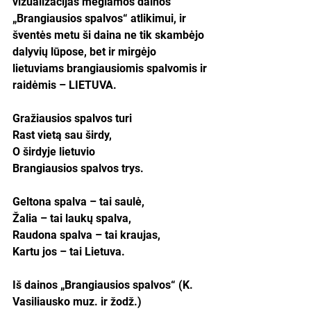
vizualizacijas mėgiamos dainos 
„Brangiausios spalvos“ atlikimui, ir 
šventės metu ši daina ne tik skambėjo 
dalyvių lūpose, bet ir mirgėjo 
lietuviams brangiausiomis spalvomis ir 
raidėmis 
–
 LIETUVA.
Gražiausios spalvos turi
Rast vietą sau širdy,
O širdyje lietuvio
Brangiausios spalvos trys.
Geltona spalva 
–
 tai saulė,
Žalia 
–
 tai laukų spalva,
Raudona spalva 
–
 tai kraujas,
Kartu jos 
–
 tai Lietuva.
Iš dainos „Brangiausios spalvos“ (K. 
Vasiliausko muz. ir žodž.)