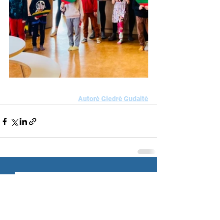
Autorė Giedrė Gudaitė