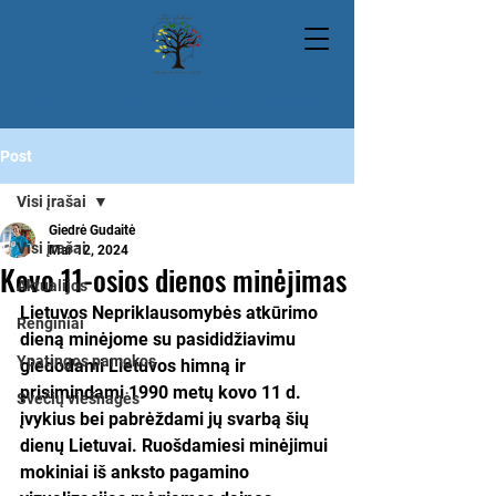
Islandijos lituanistinė mokykla „Trys spalvos“
Post
Visi įrašai
Giedrė Gudaitė
Visi įrašai
Mar 12, 2024
Kovo 11-osios dienos minėjimas
Aktualijos
Lietuvos Nepriklausomybės atkūrimo 
Renginiai
dieną minėjome su pasididžiavimu 
Ypatingos pamokos
giedodami Lietuvos himną ir 
prisimindami 1990 metų kovo 11 d. 
Svečių viešnagės
įvykius bei pabrėždami jų svarbą šių 
dienų Lietuvai. Ruošdamiesi minėjimui 
mokiniai iš anksto pagamino 