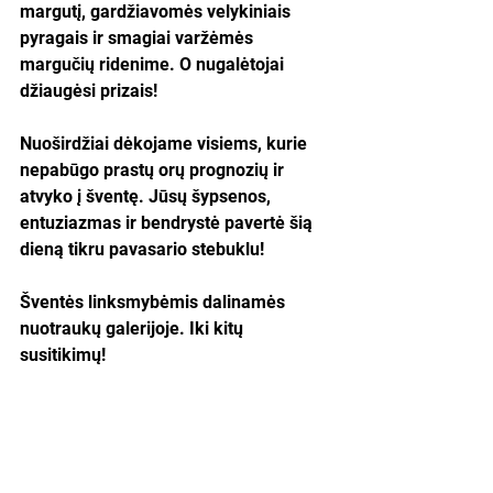
margutį, gardžiavomės velykiniais 
pyragais ir smagiai varžėmės 
margučių ridenime. O nugalėtojai 
džiaugėsi prizais! 
Nuoširdžiai dėkojame visiems, kurie 
nepabūgo prastų orų prognozių ir 
atvyko į šventę. Jūsų šypsenos, 
entuziazmas ir bendrystė pavertė šią 
dieną tikru pavasario stebuklu!
Šventės linksmybėmis dalinamės 
nuotraukų galerijoje. Iki kitų 
susitikimų!