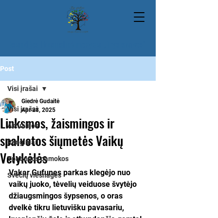
Islandijos lituanistinė mokykla „Trys spalvos“
Post
Visi įrašai
Giedrė Gudaitė
Visi įrašai
Apr 28, 2025
Linksmos, žaismingos ir
Aktualijos
spalvotos šiųmetės Vaikų
Renginiai
Velykėlės
Ypatingos pamokos
Vakar Gufunes parkas klegėjo nuo 
Svečių viešnagės
vaikų juoko, tėvelių veiduose švytėjo 
džiaugsmingos šypsenos, o oras 
dvelkė tikru lietuvišku pavasariu, 