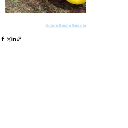
Autorė Giedrė Gudaitė