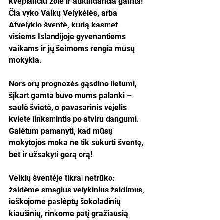
kvepiančiu žole ir atbundančia gamta! 
Čia vyko Vaikų Velykėlės, arba 
Atvelykio šventė, kurią kasmet 
visiems Islandijoje gyvenantiems 
vaikams ir jų šeimoms rengia mūsų 
mokykla.
Nors orų prognozės gąsdino lietumi, 
šįkart gamta buvo mums palanki – 
saulė švietė, o pavasarinis vėjelis 
kvietė linksmintis po atviru dangumi. 
Galėtum pamanyti, kad mūsų 
mokytojos moka ne tik sukurti šventę, 
bet ir užsakyti gerą orą!
Veiklų šventėje tikrai netrūko: 
žaidėme smagius velykinius žaidimus, 
ieškojome paslėptų šokoladinių 
kiaušinių, rinkome patį gražiausią 