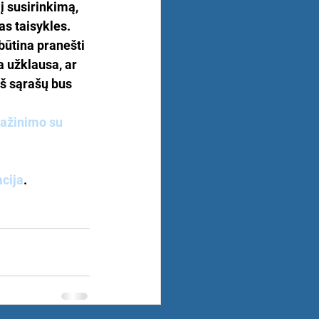
į susirinkimą, 
s taisykles.
būtina pranešti 
 užklausa, ar 
š sąrašų bus 
ažinimo su 
acija
.