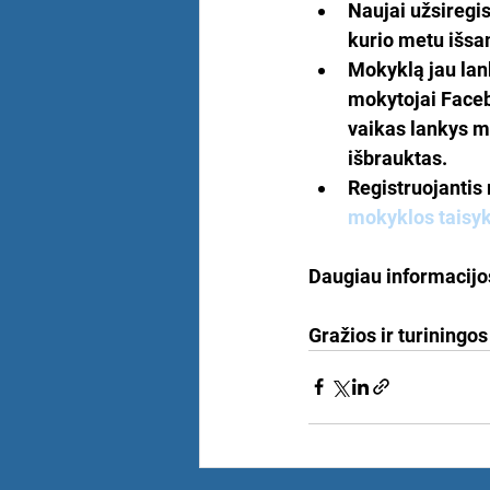
Naujai užsiregis
kurio metu išsa
Mokyklą jau lank
mokytojai Faceb
vaikas lankys m
išbrauktas.
Registruojantis 
mokyklos taisy
Daugiau informacijo
Gražios ir turiningo