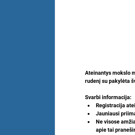
Ateinantys mokslo m
rudenį su pakylėta š
Svarbi informacija:
Registracija at
Jauniausi priim
Ne visose amžiau
apie tai praneši