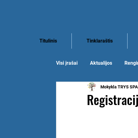
Titulinis
Tinklaraštis
Visi įrašai
Aktualijos
Rengi
Mokykla TRYS SP
Registrac