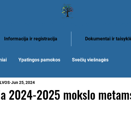
Islandijos lituanistinė mokykla „Trys spalvos
Informacija ir registracija
Dokumentai ir taisykl
niai
Ypatingos pamokos
Svečių viešnagės
ALVOS
Jun 25, 2024
ija 2024-2025 mokslo metam