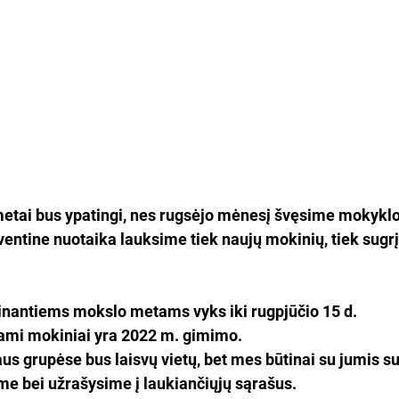
etai bus ypatingi, nes rugsėjo mėnesį švęsime mokyklo
ventine nuotaika lauksime tiek naujų mokinių, tiek sug
einantiems mokslo metams vyks 
iki rugpjūčio 15 d.
ami mokiniai yra 2022 m. gimimo.
s grupėse bus laisvų vietų, bet mes būtinai su jumis su
me bei užrašysime į laukiančiųjų sąrašus.