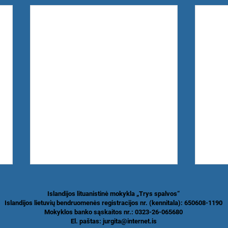
Islandijos lituanistinė mokykla „Trys spalvos“
Islandijos lietuvių bendruomenės registracijos nr. (kennitala): 650608-1190
Mokyklos banko sąskaitos nr.: 0323-26-065680
El. paštas:
jurgita@internet.is