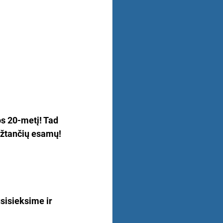
s 20-metį! Tad 
rįžtančių esamų!
sisieksime ir 