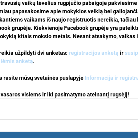
travusių vaikų tėvelius rugpjūčio pabaigoje pakviesime 
miau papasakosime apie mokyklos veiklą bei galiojančia
antiems vaikams iš naujo registruotis nereikia, tačiau 
ook grupėje. Kiekvienoje Facebook grupėje yra pateikta
okyklą kitais mokslo metais. Nesant atsakymo, vaikas i
reikia užpildyti dvi anketas: 
registracijos anketą
 ir 
susip
klėmis anketą
.
s rasite mūsų svetainės puslapyje 
Informacija ir registr
s vasaros visiems ir iki pasimatymo ateinantį rugsėjį!