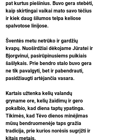
pat kurtus piešinius. Buvo gera stebėti, 
kaip skirtingai vaikai mato savo tėčius 
ir kiek daug šilumos telpa keliose 
spalvotose linijose.
Šventės metu netrūko ir gardžių 
kvapų. Nuoširdžiai dėkojame Jūratei ir 
Bjorgvinui, pasirūpinusiems puikiais 
šašlykais. Prie bendro stalo buvo gera 
ne tik pavalgyti, bet ir pabendrauti, 
pasidžiaugti artėjančia vasara.
Kartais užtenka kelių valandų 
gryname ore, kelių žaidimų ir gero 
pokalbio, kad diena taptų ypatinga. 
Tikimės, kad Tėvo dienos minėjimas 
mūsų bendruomenėje taps gražia 
tradicija, prie kurios norėsis sugrįžti ir 
kitais metais.