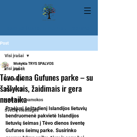
Islandijos lituanistinė mokykla „Trys spalvos“
Post
Visi įrašai
Mokykla TRYS SPALVOS
Visi įrašai
Jun 11
Tėvo diena Gufunes parke – su
Aktualijos
šašlykais, žaidimais ir gera
Renginiai
nuotaika
Ypatingos pamokos
Praėjusį šeštadienį Islandijos lietuvių 
Svečių viešnagės
bendruomenė pakvietė Islandijos 
lietuvių šeimas į Tėvo dienos šventę 
Gufunes šeimų parke. Susirinko 