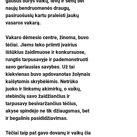
gausus būrys vaikų, tėvų ir senų bei 
naujų bendruomenės draugų, 
pasiruošusių kartu praleisti jaukų 
vasaros vakarą.
Vakaro dėmesio centre, žinoma, buvo 
tėčiai. Jiems teko priimti įvairius 
iššūkius žaidimuose ir konkursuose, 
rungtis tarpusavyje ir pademonstruoti 
savo geriausias savybes. Už tai 
kiekvienas buvo apdovanotas žolynais 
kaišytomis skrybėlėmis. Netrūko 
juoko ir linksmų akimirkų, o vaikų, 
stebinčių savo žaidžiančius ir 
tarpusavy besivaržančius tėčius, 
akyse spindėjo ne tik džiaugsmas, bet 
ir begalinis pasididžiavimas.
Tėčiai taip pat gavo dovanų ir vaikų čia 